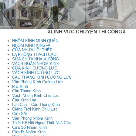
⇩LĨNH VỰC CHUYÊN THI CÔNG⇩
NHÔM KÍNH MINH QUÂN
NHÔM KÍNH XINGFA
CỬA NHỰA LÕI THÉP
LA PHÔNG THẠCH CAO
SỬA CHỮA NHÀ XƯỞNG
VÁCH NGĂN NHÔM KÍNH
CỬA KÍNH CƯỜNG LỰC
VÁCH KÍNH CƯỜNG LỰC
CẦU THANG KÍNH CƯỜNG LỰC
Văn Phòng Kính Cường Lực
Mái Kính
Cầu Thang Kính
Vách Nhôm Kính Chịu Lực
Của Kính Lùa
Lan Can – Cầu Thang Kính
Giếng Trời Kính Chịu Lực
Cửa Sắt
Văn Phòng Nhôm Kính
Thiết Kế Nội Ngoại Thất Nhà Cửa
Cửa Sổ Nhôm Kính
Cửa Đi Nhôm Kính