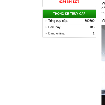
0274 654 1379
V
Chi tiết
đ
t
THỐNG KÊ TRUY CẬP
V
Tổng truy cập:
399390
Hôm nay:
185
Đang online:
1
Cầu Thang Đẹp Nhất Năm 2022
Giá: Liên Hệ
Chi tiết