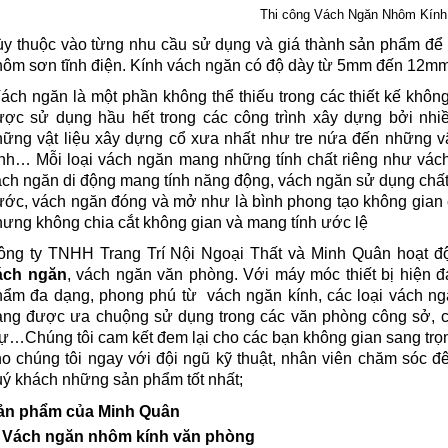
Thi công Vách Ngăn Nhôm Kín
ùy thuộc vào từng nhu cầu sử dụng và giá thành sản phẩm để 
hôm sơn tĩnh điện. Kính vách ngăn có độ dày từ 5mm đến 12mm
ch ngăn là một phần không thể thiếu trong các thiết kế khôn
ược sử dụng hầu hết trong các công trình xây dựng bởi nhiều
hững vật liệu xây dựng cổ xưa nhất như tre nứa đến những vậ
ính… Mỗi loại vách ngăn mang những tính chất riêng như vách
ách ngăn di động mang tính năng động, vách ngăn sử dụng chấ
ước, vách ngăn đóng và mở như là bình phong tạo không gian 
hưng không chia cắt không gian và mang tính ước lệ
ông ty TNHH Trang Trí Nội Ngoại Thất và Minh Quân hoạt độ
ách ngăn
, vách ngăn văn phòng. Với máy móc thiết bị hiện đ
hẩm đa dạng, phong phú từ vách ngăn kính, các loại vách ngă
ang được ưa chuộng sử dụng trong các văn phòng công sở, các
ự…Chúng tôi cam kết đem lại cho các bạn không gian sang trọn
o chúng tôi ngay với đội ngũ kỹ thuật, nhân viên chăm sóc đ
uý khách những sản phẩm tốt nhất;
ản phẩm của Minh Quân
. Vách ngăn nhôm kính văn phòng