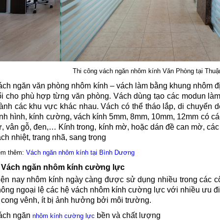
Thi công vách ngăn nhôm kính Văn Phòng tại Thu
ách ngăn văn phòng nhôm kính – vách làm bằng khung nhôm địn
ổi cho phù hợp từng văn phòng. Vách dùng tạo các modun làm 
hành các khu vực khác nhau. Vách có thể tháo lắp, di chuyển
ịnh hình, kính cường, vách kính 5mm, 8mm, 10mm, 12mm có các
, vân gỗ, đen,… Kính trong, kính mờ, hoặc dán đề can mờ, các 
ch nhiệt, trang nhã, sang trọng
em thêm:
Vách ngăn nhôm kính tại Bình Dương
. Vách ngăn nhôm kính cường lực
iện nay nhôm kính ngày càng được sử dụng nhiều trong các cô
ông ngoại lệ các hệ vách nhôm kính cường lực với nhiều ưu điể
 cong vênh, ít bị ảnh hưởng bởi môi trường.
ách ngăn
bền và chất lượng
nhôm kính cường lực