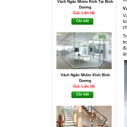
Vách Ngăn Nhôm Kính Bình
Dương
V
Giá: Liên Hệ
V
Chi tiết
l
c
T
t
đ
á
Cầu Thang Kính Cường Lực
Đẹp Nhất Năm 2022
Giá: Liên Hệ
Chi tiết