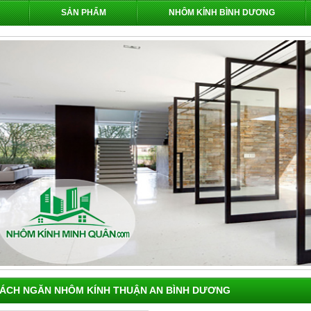
SẢN PHẨM
NHÔM KÍNH BÌNH DƯƠNG
ÁCH NGĂN NHÔM KÍNH THUẬN AN BÌNH DƯƠNG