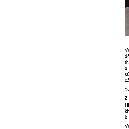
Cầu Thang Đẹp Năm 2022
Giá: Liên Hệ
Chi tiết
V
đ
t
đ
sứ
cá
Thi Công Mái Tôn Nhà Xưởng
Tại Bình Dương
X
Giá: Liên Hệ
2
Chi tiết
H
kh
bị
V