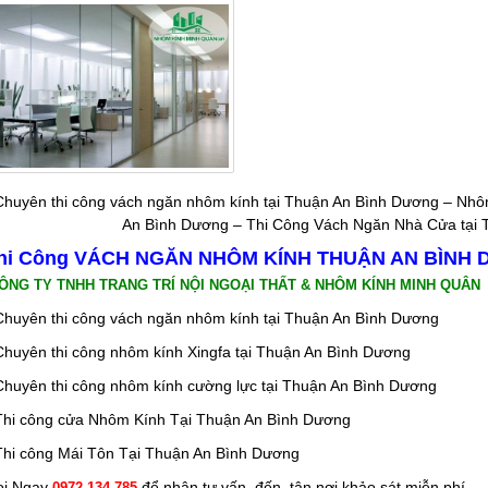
Chuyên thi công vách ngăn nhôm kính tại Thuận An Bình Dương – Nh
An Bình Dương – Thi Công Vách Ngăn Nhà Cửa tại 
hi Công VÁCH NGĂN NHÔM KÍNH THUẬN AN BÌNH
ÔNG TY TNHH TRANG TRÍ NỘI NGOẠI THẤT & NHÔM KÍNH MINH QUÂN
Chuyên thi công vách ngăn nhôm kính tại Thuận An Bình Dương
Chuyên thi công nhôm kính Xingfa tại Thuận An Bình Dương
Chuyên thi công nhôm kính cường lực tại Thuận An Bình Dương
Thi công cửa Nhôm Kính Tại Thuận An Bình Dương
Thi công Mái Tôn Tại Thuận An Bình Dương
ọi Ngay
để nhận tư vấn đến tận nơi khảo sát miễn phí
0972.134.785