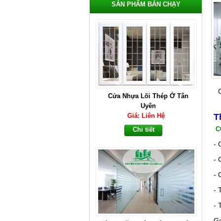
SẢN PHẨM BÁN CHẠY
Vách Ngăn Nhôm Kính Tại Bình
Dương
Giá: Liên Hệ
T
C
Chi tiết
- 
- 
- 
- 
- 
G