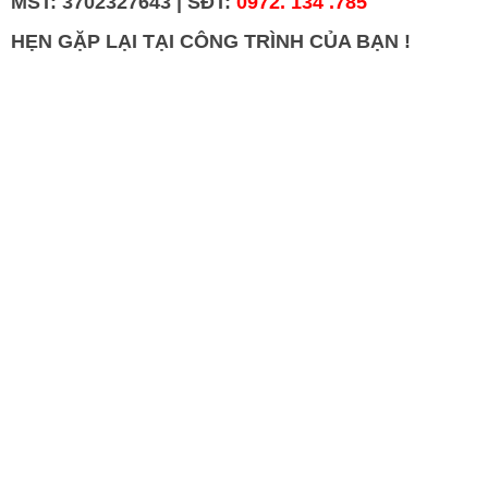
MST: 3702327643 |
SĐT:
0972. 134 .785
HẸN GẶP LẠI TẠI CÔNG TRÌNH CỦA BẠN !