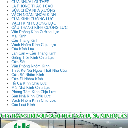
CỬA NHỰA LÕI THÉP
LA PHÔNG THẠCH CAO
SỬA CHỮA NHÀ XƯỞNG
VÁCH NGĂN NHÔM KÍNH
CỬA KÍNH CƯỜNG LỰC
VÁCH KÍNH CƯỜNG LỰC
CẦU THANG KÍNH CƯỜNG LỰC
Văn Phòng Kính Cường Lực
Mái Kính
Cầu Thang Kính
Vách Nhôm Kính Chịu Lực
Của Kính Lùa
Lan Can – Cầu Thang Kính
Giếng Trời Kính Chịu Lực
Cửa Sắt
Văn Phòng Nhôm Kính
Thiết Kế Nội Ngoại Thất Nhà Cửa
Cửa Sổ Nhôm Kính
Cửa Đi Nhôm Kính
Hồ Cá Kính Chịu Lực
Mái Nhà Kính Chịu Lực
Phòng Tắm Kính Chịu Lực
Sàn Nhà Kính Chịu Lực
Vách Nhôm Kính Chịu Lực
Các Loại Kính