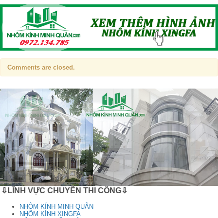
Comments are closed.
⇩LĨNH VỰC CHUYÊN THI CÔNG⇩
NHÔM KÍNH MINH QUÂN
NHÔM KÍNH XINGFA