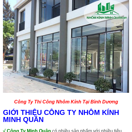
Công Ty Thi Công Nhôm Kính Tại Bình Dương
GIỚI THIỆU CÔNG TY NHÔM KÍNH
MINH QUÂN
√
Công Ty Minh Quân
có nhiều sản phẩm với nhiều tiêu