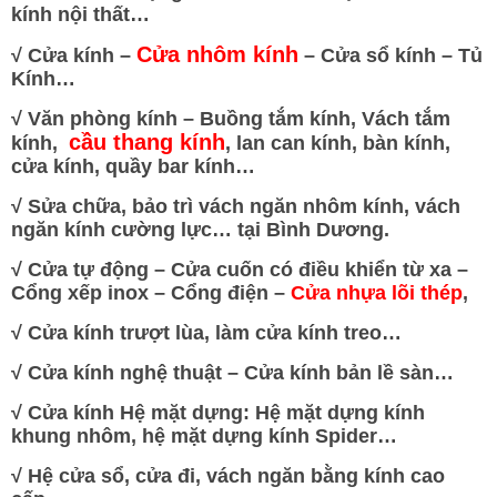
kính nội thất…
Cửa nhôm kính
√
Cửa kính –
– Cửa sổ kính – Tủ
Kính…
√
Văn phòng kính – Buồng tắm kính, Vách tắm
cầu thang kính
kính,
, lan can kính, bàn kính,
cửa kính, quầy bar kính…
√
Sửa chữa, bảo trì vách ngăn nhôm kính, vách
ngăn kính cường lực… tại Bình Dương.
√
Cửa tự động – Cửa cuốn có điều khiển từ xa –
Cổng xếp inox – Cổng điện –
Cửa nhựa lõi thép
,
√
Cửa kính trượt lùa, làm cửa kính treo…
√
Cửa kính nghệ thuật – Cửa kính bản lề sàn…
√
Cửa kính Hệ mặt dựng: Hệ mặt dựng kính
khung nhôm, hệ mặt dựng kính Spider…
√
Hệ cửa sổ, cửa đi, vách ngăn bằng kính cao