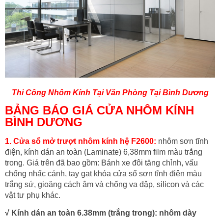
Thi Công Nhôm Kính Tại Văn Phòng Tại Bình Dương
BẢNG BÁO GIÁ CỬA NHÔM KÍNH
BÌNH DƯƠNG
1. Cửa sổ mở trượt nhôm kính hệ F2600:
nhôm sơn tĩnh
điện, kính dán an toàn (Laminate) 6,38mm film màu trắng
trong. Giá trên đã bao gồm: Bánh xe đôi tăng chỉnh, vấu
chống nhấc cánh, tay gạt khóa cửa sổ sơn tĩnh điện màu
trắng sứ, gioăng cách âm và chống va đập, silicon và các
vật tư phụ khác.
√ Kính dán an toàn 6.38mm (trắng trong): nhôm dày