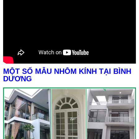
MỘT SỐ MẪU NHÔM KÍNH TẠI BÌNH
DƯƠNG