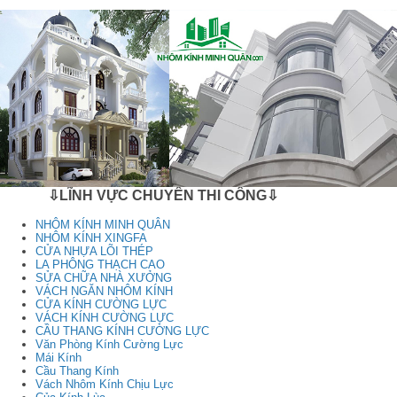
⇩LĨNH VỰC CHUYÊN THI CÔNG⇩
NHÔM KÍNH MINH QUÂN
NHÔM KÍNH XINGFA
CỬA NHỰA LÕI THÉP
LA PHÔNG THẠCH CAO
SỬA CHỮA NHÀ XƯỞNG
VÁCH NGĂN NHÔM KÍNH
CỬA KÍNH CƯỜNG LỰC
VÁCH KÍNH CƯỜNG LỰC
CẦU THANG KÍNH CƯỜNG LỰC
Văn Phòng Kính Cường Lực
Mái Kính
Cầu Thang Kính
Vách Nhôm Kính Chịu Lực