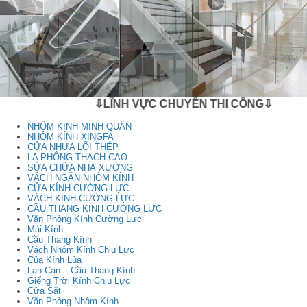
⇩LĨNH VỰC CHUYÊN THI CÔNG⇩
NHÔM KÍNH MINH QUÂN
NHÔM KÍNH XINGFA
CỬA NHỰA LÕI THÉP
LA PHÔNG THẠCH CAO
SỬA CHỮA NHÀ XƯỞNG
VÁCH NGĂN NHÔM KÍNH
CỬA KÍNH CƯỜNG LỰC
VÁCH KÍNH CƯỜNG LỰC
CẦU THANG KÍNH CƯỜNG LỰC
Văn Phòng Kính Cường Lực
Mái Kính
Cầu Thang Kính
Vách Nhôm Kính Chịu Lực
Của Kính Lùa
Lan Can – Cầu Thang Kính
Giếng Trời Kính Chịu Lực
Cửa Sắt
Văn Phòng Nhôm Kính