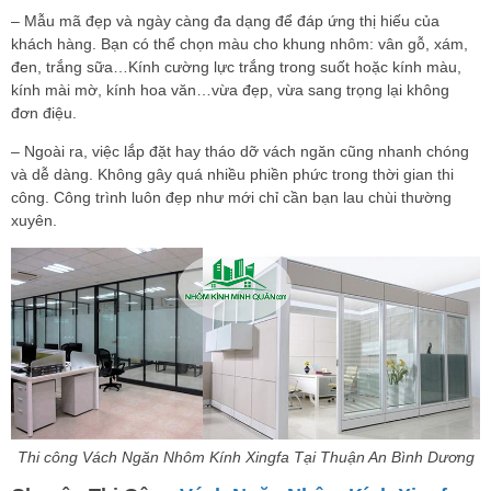
– Mẫu mã đẹp và ngày càng đa dạng để đáp ứng thị hiếu của
khách hàng. Bạn có thể chọn màu cho khung nhôm: vân gỗ, xám,
đen, trắng sữa…Kính cường lực trắng trong suốt hoặc kính màu,
kính mài mờ, kính hoa văn…vừa đẹp, vừa sang trọng lại không
đơn điệu.
– Ngoài ra, việc lắp đặt hay tháo dỡ vách ngăn cũng nhanh chóng
và dễ dàng. Không gây quá nhiều phiền phức trong thời gian thi
công. Công trình luôn đẹp như mới chỉ cần bạn lau chùi thường
xuyên.
Thi công Vách Ngăn Nhôm Kính Xingfa Tại Thuận An Bình Dương