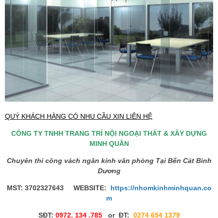
QUÝ KHÁCH HÀNG CÓ NHU CẦU XIN LIÊN HỆ
CÔNG TY TNHH TRANG TRÍ NỘI NGOẠI THẤT & XÂY DỰNG
MINH QUÂN
Chuyên thi công vách ngăn kính văn phòng Tại Bến Cát Bình
Dương
MST: 3702327643 WEBSITE:
https://nhomkinhminhquan.co
m
SĐT:
0972. 134 .785
or ĐT:
0274 654 1379