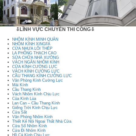
⇩LĨNH VỰC CHUYÊN THI CÔNG⇩
NHÔM KÍNH MINH QUÂN
NHÔM KÍNH XINGFA
CỬA NHỰA LÕI THÉP
LA PHÔNG THẠCH CAO
SỬA CHỮA NHÀ XƯỞNG
VÁCH NGĂN NHÔM KÍNH
CỬA KÍNH CƯỜNG LỰC
VÁCH KÍNH CƯỜNG LỰC
CẦU THANG KÍNH CƯỜNG LỰC
Văn Phòng Kính Cường Lực
Mái Kính
Cầu Thang Kính
Vách Nhôm Kính Chịu Lực
Của Kính Lùa
Lan Can – Cầu Thang Kính
Giếng Trời Kính Chịu Lực
Cửa Sắt
Văn Phòng Nhôm Kính
Thiết Kế Nội Ngoại Thất Nhà Cửa
Cửa Sổ Nhôm Kính
Cửa Đi Nhôm Kính
Hồ Cá Kính Chịu Lực