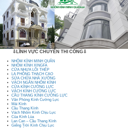
⇩LĨNH VỰC CHUYÊN THI CÔNG⇩
NHÔM KÍNH MINH QUÂN
NHÔM KÍNH XINGFA
CỬA NHỰA LÕI THÉP
LA PHÔNG THẠCH CAO
SỬA CHỮA NHÀ XƯỞNG
VÁCH NGĂN NHÔM KÍNH
CỬA KÍNH CƯỜNG LỰC
VÁCH KÍNH CƯỜNG LỰC
CẦU THANG KÍNH CƯỜNG LỰC
Văn Phòng Kính Cường Lực
Mái Kính
Cầu Thang Kính
Vách Nhôm Kính Chịu Lực
Của Kính Lùa
Lan Can – Cầu Thang Kính
Giếng Trời Kính Chịu Lực