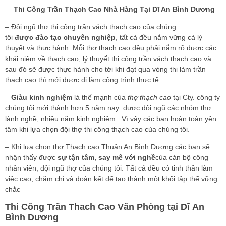
Thi Công Trần Thạch Cao Nhà Hàng Tại Dĩ An Bình Dương
– Đội ngũ thợ thi công trần vách thạch cao của chúng
tôi
được đào tạo chuyên nghiệp
, tất cả đều nắm vững cả lý
thuyết và thực hành. Mỗi thợ thạch cao đều phải nắm rõ được các
khái niệm về thạch cao, lý thuyết thi công trần vách thạch cao và
sau đó sẽ được thực hành cho tới khi đạt qua vòng thi làm trần
thạch cao thì mới được đi làm công trình thực tế.
–
Giàu kinh nghiệm
là thế mạnh của
thợ thạch cao
tại Cty. công ty
chúng tôi mới thành hơn 5 năm nay được đội ngũ các nhóm thợ
lành nghề, nhiều năm kinh nghiệm . Vì vậy các bạn hoàn toàn yên
tâm khi lựa chọn đội thợ thi công thạch cao của chúng tôi.
– Khi lựa chọn thợ Thạch cao Thuận An Bình Dương các bạn sẽ
nhận thấy được
sự tận tâm, say mê với nghề
của cán bộ công
nhân viên, đội ngũ thợ của chúng tôi. Tất cả đều có tinh thần làm
việc cao, chăm chỉ và đoàn kết để tạo thành một khối tập thể vững
chắc
Thi Công Trần Thach Cao Văn Phòng tại Dĩ An
Bình Dương