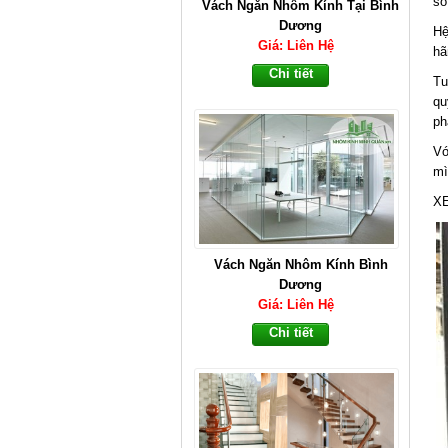
số
Vách Ngăn Nhôm Kính Tại Bình
Dương
Hệ
Giá: Liên Hệ
hã
Chi tiết
Tu
qu
ph
Vớ
mì
X
Vách Ngăn Nhôm Kính Bình
Dương
Giá: Liên Hệ
Chi tiết