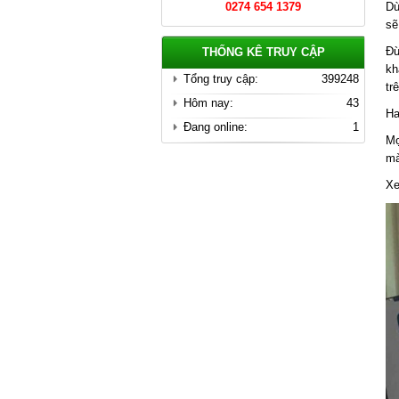
0274 654 1379
Dù
Chi tiết
sẽ
Đừ
THỐNG KÊ TRUY CẬP
kh
Tổng truy cập:
399248
tr
Hôm nay:
43
Ha
Đang online:
1
Mọ
mà
X
Cầu Thang Đẹp Nhất Tại Bình
Dương
Giá: Liên Hệ
Chi tiết