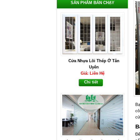
SẢN PHẨM BÁN CHẠY
Cửa Nhựa Lõi Thép Ở Tân
Uyên
Giá: Liên Hệ
Chi tiết
Bạ
cô
cử
B
Để