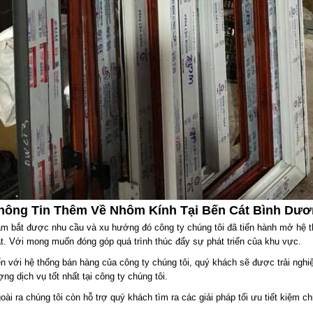
hông Tin Thêm Về Nhôm Kính Tại Bến Cát Bình Dư
m bắt được nhu cầu và xu hướng đó công ty chúng tôi đã tiến hành mở hệ 
t. Với mong muốn đóng góp quá trình thúc đẩy sự phát triển của khu vực.
n với hệ thống bán hàng của công ty chúng tôi, quý khách sẽ được trải ngh
ợng dịch vụ tốt nhất tại công ty chúng tôi.
oài ra chúng tôi còn hỗ trợ quý khách tìm ra các giải pháp tối ưu tiết kiệm ch