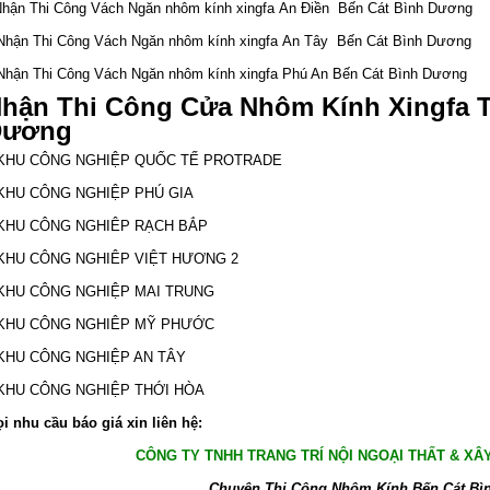
Nhận Thi Công Vách Ngăn nhôm kính xingfa An Điền
Bến Cát Bình Dương
Nhận Thi Công Vách Ngăn nhôm kính xingfa An Tây Bến Cát Bình Dương
Nhận Thi Công Vách Ngăn nhôm kính xingfa Phú An Bến Cát Bình Dương
hận Thi Công Cửa Nhôm Kính Xingfa T
Dương
 KHU CÔNG NGHIỆP QUỐC TẾ PROTRADE
 KHU CÔNG NGHIỆP PHÚ GIA
 KHU CÔNG NGHIÊP RẠCH BẮP
 KHU CÔNG NGHIÊP VIỆT HƯƠNG 2
 KHU CÔNG NGHIỆP MAI TRUNG
 KHU CÔNG NGHIÊP MỸ PHƯỚC
 KHU CÔNG NGHIỆP AN TÂY
 KHU CÔNG NGHIỆP THỚI HÒA
i nhu cầu báo giá xin liên hệ:
CÔNG TY TNHH TRANG TRÍ NỘI NGOẠI THẤT & XÂ
Chuyên Thi Công Nhôm Kính Bến Cát Bì