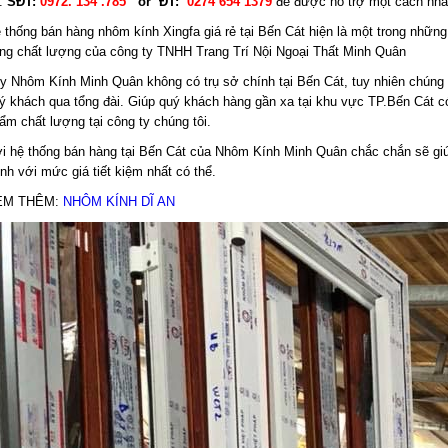
:
SĐT:
0972. 134 .785
or ĐT:
0274 654 1379
để được hỗ trợ một cách nha
 thống bán hàng nhôm kính Xingfa giá rẻ tại Bến Cát hiện là một trong những
ng chất lượng của công ty TNHH Trang Trí Nội Ngoại Thất Minh Quân
y Nhôm Kính Minh Quân không có trụ sở chính tại Bến Cát, tuy nhiên chúng 
ý khách qua tổng đài. Giúp quý khách hàng gần xa tại khu vực TP.Bến Cát c
ẩm chất lượng tại công ty chúng tôi.
i hệ thống bán hàng tại Bến Cát của Nhôm Kính Minh Quân chắc chắn sẽ giú
nh với mức giá tiết kiệm nhất có thể.
EM THÊM:
NHÔM KÍNH DĨ AN