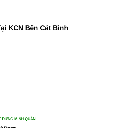
ại KCN Bến Cát Bình
Y DỰNG MINH QUÂN
nh Dương