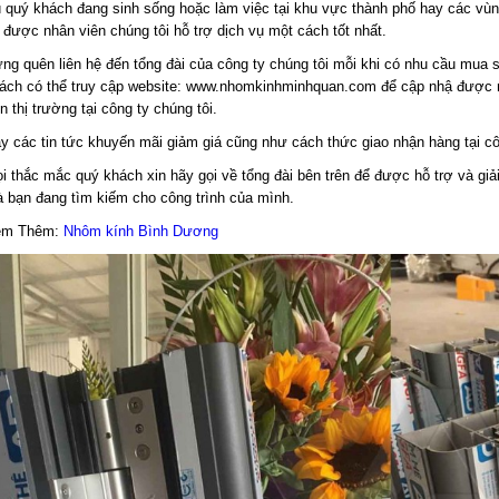
 quý khách đang sinh sống hoặc làm việc tại khu vực thành phố hay các vùn
 được nhân viên chúng tôi hỗ trợ dịch vụ một cách tốt nhất.
ng quên liên hệ đến tổng đài của công ty chúng tôi mỗi khi có nhu cầu mua 
ách có thể truy cập website: www.nhomkinhminhquan.com để cập nhậ được
ên thị trường tại công ty chúng tôi.
y các tin tức khuyến mãi giảm giá cũng như cách thức giao nhận hàng tại cô
i thắc mắc quý khách xin hãy gọi về tổng đài bên trên để được hỗ trợ và giải
 bạn đang tìm kiếm cho công trình của mình.
em Thêm:
Nhôm kính Bình Dương