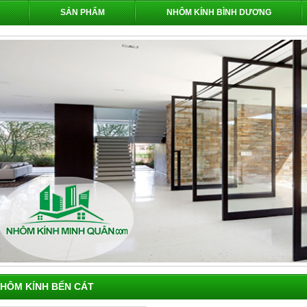
SẢN PHẨM
NHÔM KÍNH BÌNH DƯƠNG
HÔM KÍNH BẾN CÁT