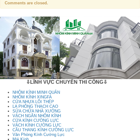
Comments are closed.
⇩LĨNH VỰC CHUYÊN THI CÔNG⇩
NHÔM KÍNH MINH QUÂN
NHÔM KÍNH XINGFA
CỬA NHỰA LÕI THÉP
LA PHÔNG THẠCH CAO
SỬA CHỮA NHÀ XƯỞNG
VÁCH NGĂN NHÔM KÍNH
CỬA KÍNH CƯỜNG LỰC
VÁCH KÍNH CƯỜNG LỰC
CẦU THANG KÍNH CƯỜNG LỰC
Văn Phòng Kính Cường Lực
Mái Kính