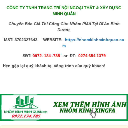
CÔNG TY TNHH TRANG TRÍ NỘI NGOẠI THẤT & XÂY DỰNG
MINH QUÂN
Chuyên Báo Giá Thi Công Cửa Nhôm PMA Tại Dĩ An Bình
Dươn
g
MST: 3702327643 WEBSITE:
https://nhomkinhminhquan.co
m
SĐT:
0972. 134 .785
or ĐT:
0274 654 1379
Hẹn gặp lại quý khách tại công trình của quý khách!