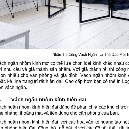
Nhận Thi Công Vách Ngăn Tại Thủ Dầu Một 
ách ngăn nhôm kính mờ có thể lựa chọn loại kính khác nhau
ới nhu cầu và giá thành sản phẩm. Với giá thành rẻ, thi công
họn nhiều cho văn phòng và gia đình. Vách ngăn nhôm kính 
ặc kẻ line trang trí rất hiện đại. Cao cấp hơn bạn có thể in L
ên vách ngăn.
. Vách ngăn nhôm kính hiện đại
ách ngăn nhôm kính hiện đại dùng để phân chia các khu chức 
hẹ nhàng, thoáng mát và tiện dụng cho căn phòng của bạn.
ách ngăn nhôm kính hiện đại với các hoa văn kẻ ngang tạo nét
n phòng hiện đại, đồng thời dễ bài trí với các đồ nội thất, rất