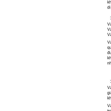
k
di
1
Vách Ngăn Nhôm Kính Thuận
V
An Bình Dương
V
Giá: Liên Hệ
Vá
Chi tiết
V
qu
đ
kh
nh
1
V
Thi Công Đá Hoa Cương Tại
g
Bắc Tân Uyên
k
Giá: Liên Hệ
Chi tiết
V
tr