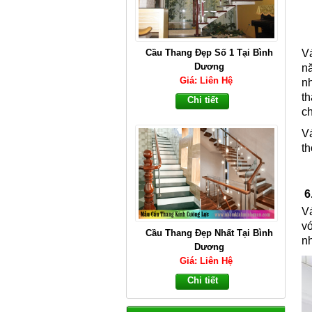
Cầu Thang Đẹp Nhất Tại Bình
V
Dương
n
Giá: Liên Hệ
nh
th
Chi tiết
ch
V
th
6
V
v
Cầu Thang Đẹp Nhất Năm 2022
n
Giá: Liên Hệ
Chi tiết