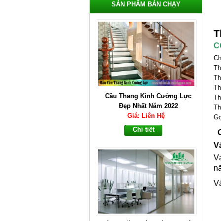
SẢN PHẨM BÁN CHẠY
T
C
Ch
Th
Th
Th
Vách Ngăn Nhôm Kính Tại Tân
Th
Uyên Bình Dương
Th
Giá: Liên Hệ
Gọ
Chi tiết
C
V
V
nă
V