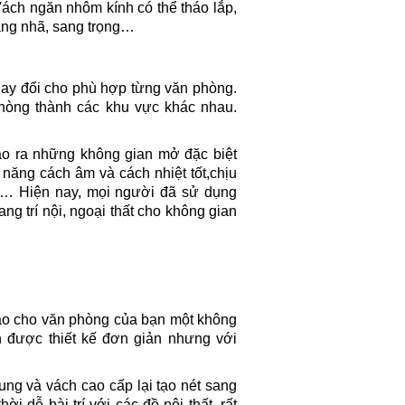
ách ngăn nhôm kính có thể tháo lắp,
rang nhã, sang trọng…
hay đổi cho phù hợp từng văn phòng.
phòng thành các khu vực khác nhau.
ạo ra những không gian mở đặc biệt
 năng cách âm và cách nhiệt tốt,chịu
g… Hiện nay, mọi người đã sử dụng
g trí nội, ngoại thất cho không gian
ạo cho văn phòng của bạn một không
n được thiết kế đơn giản nhưng với
ng và vách cao cấp lại tạo nét sang
 dễ bài trí với các đồ nội thất, rất