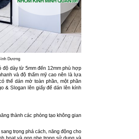
Bình Dương
 có độ dày từ 5mm đến 12mm phù hợp
 nhanh và độ thẩm mỹ cao nên là lựa
có thể dán mờ toàn phần, một phần
ogo & Slogan lên giấy để dán lên kính
năng thành các phòng tạo không gian
 sang trọng phá cách, năng động cho
 linh hoạt và gọn nhẹ trong sử dụng và