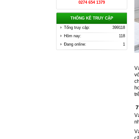
0274 654 1379
Chi tiết
THỐNG KÊ TRUY CẬP
Tổng truy cập:
399118
Hôm nay:
118
Đang online:
1
Nhôm Kính Tân Uyên Bình
V
Dương
v
Giá: Liên Hệ
c
ho
Chi tiết
tr
7
V
n
V
că