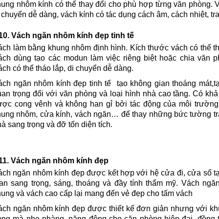
hung nhôm kính có thể thay đổi cho phù hợp từng văn phòng. V
 chuyển dễ dàng, vách kính có tác dụng cách âm, cách nhiệt, t
0. Vách ngăn nhôm kính đẹp tinh tế
ách làm bằng khung nhôm định hình. Kích thước vách có thể t
ách dùng tạo các modun làm việc riêng biệt hoặc chia văn 
ch có thể tháo lắp, di chuyển dễ dàng.
ách ngăn nhôm kính đẹp tinh tế tạo không gian thoáng mát,t
an trọng đối với văn phòng và loại hình nhà cao tầng. Có khả
ược cong vênh và không han gỉ bởi tác động của môi trườn
ung nhôm, cửa kính, vách ngăn… để thay những bức tường tran
à sang trọng và đỡ tốn diện tích.
1. Vách ngăn nhôm kính đẹp
ách ngăn nhôm kính đẹp được kết hợp với hệ cửa đi, cửa sổ t
ian sang trọng, sáng, thoáng và đầy tính thẩm mỹ. Vách ngă
hung và vách cao cấp lại mang đến vẻ đẹp cho tấm vách
ách ngăn nhôm kính đẹp được thiết kế đơn giản nhưng với khu
ọng mà nhẹ nhàng, năng động cho căn phòng hiện đại, đồng thời