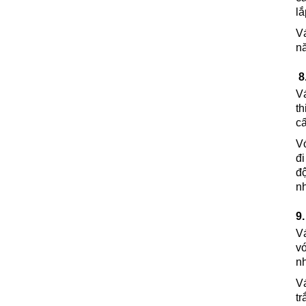
lắ
Vách Ngăn Nhôm Kính Thủ Dầu
Một Bình Dương
V
Giá: Liên Hệ
nă
Chi tiết
8
V
t
cấ
V
đi
đ
nh
Vách Ngăn Nhôm Kính Dĩ An
Bình Dương
9
Giá: Liên Hệ
V
Chi tiết
v
n
V
t