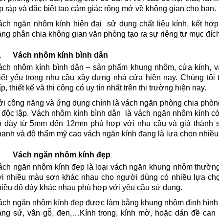
p ráp và đặc biệt tạo cảm giác rộng mở về không gian cho bạn.
ách ngăn nhôm kính hiện đại sử dụng chất liệu kính, kết h
ng phân chia không gian văn phòng tạo ra sự riêng tư mục đíc
. Vách nhôm kính bình dân
ách nhôm kính bình dân – sản phẩm khung nhôm, cửa kính, 
hiết yếu trong nhu cầu xây dựng nhà cửa hiện nay. Chúng tôi
p, thiết kế và thi công có uy tín nhất trên thị trường hiện nay.
ới công năng và ứng dụng chính là vách ngăn phòng chia phòn
 độc lập. Vách nhôm kính bình dân là vách ngăn nhôm kính có
ộ dày từ 5mm đến 12mm phù hợp với nhu cầu và giá thành sả
anh và độ thẩm mỹ cao vách ngăn kính đang là lựa chọn nhiều 
. Vách ngăn nhôm kính đẹp
ách ngăn nhôm kính đẹp là loại vách ngăn khung nhôm thườn
ới nhiều màu sơn khác nhau cho người dùng có nhiều lựa chọ
hiều độ dày khác nhau phù hợp với yêu cầu sử dụng.
ách ngăn nhôm kính đẹp được làm bằng khung nhôm định hình c
rắng sứ, vân gỗ, đen,…Kính trong, kính mờ, hoặc dán đề can 