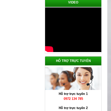
VIDEO
Cầu Thang Đẹp Năm 2022
Giá: Liên Hệ
Chi tiết
HỖ TRỢ TRỰC TUYẾN
Hỗ trợ trực tuyến 1
0972 134 785
Thi Công Mái Tôn Nhà Xưởng
Tại Bình Dương
Hỗ trợ trực tuyến 2
Giá: Liên Hệ