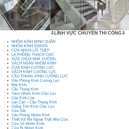
⇩LĨNH VỰC CHUYÊN THI CÔNG⇩
NHÔM KÍNH MINH QUÂN
NHÔM KÍNH XINGFA
CỬA NHỰA LÕI THÉP
LA PHÔNG THẠCH CAO
SỬA CHỮA NHÀ XƯỞNG
VÁCH NGĂN NHÔM KÍNH
CỬA KÍNH CƯỜNG LỰC
VÁCH KÍNH CƯỜNG LỰC
CẦU THANG KÍNH CƯỜNG LỰC
Văn Phòng Kính Cường Lực
Mái Kính
Cầu Thang Kính
Vách Nhôm Kính Chịu Lực
Của Kính Lùa
Lan Can – Cầu Thang Kính
Giếng Trời Kính Chịu Lực
Cửa Sắt
Văn Phòng Nhôm Kính
Thiết Kế Nội Ngoại Thất Nhà Cửa
Cửa Sổ Nhôm Kính
Cửa Đi Nhôm Kính