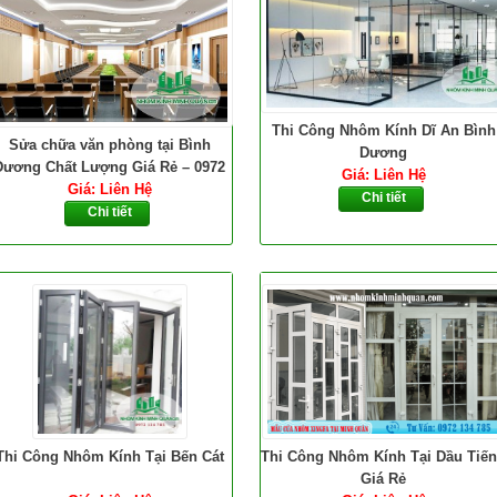
Thi Công Nhôm Kính Dĩ An Bình
Sửa chữa văn phòng tại Bình
Dương
Dương Chất Lượng Giá Rẻ – 0972
Giá: Liên Hệ
Giá: Liên Hệ
134 785
Chi tiết
Chi tiết
Thi Công Nhôm Kính Tại Bến Cát
Thi Công Nhôm Kính Tại Dầu Tiế
Giá Rẻ