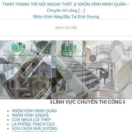
TNHH TRANG TRÍ NỘI NGOẠI THẤT & NHÔM KÍNH MINH QUÂN –
Chuyên thi công […]
Nhôm Kính Hàng Đầu Tại Bình Dương
Xem chi tiết
⇩LĨNH VỰC CHUYÊN THI CÔNG⇩
NHÔM KÍNH MINH QUÂN
NHÔM KÍNH XINGFA
CỬA NHỰA LÕI THÉP
LA PHÔNG THẠCH CAO
SỬA CHỮA NHÀ XƯỞNG