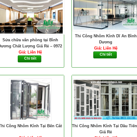
Thi Công Nhôm Kính Dĩ An Bình
Sửa chữa văn phòng tại Bình
Dương
Dương Chất Lượng Giá Rẻ – 0972
Giá: Liên Hệ
Giá: Liên Hệ
134 785
Chi tiết
Chi tiết
Thi Công Nhôm Kính Tại Bến Cát
Thi Công Nhôm Kính Tại Dầu Tiế
Giá Rẻ