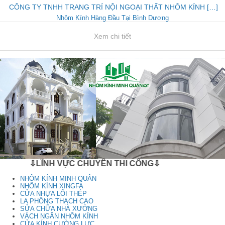
CÔNG TY TNHH TRANG TRÍ NỘI NGOẠI THẤT NHÔM KÍNH […]
Nhôm Kính Hàng Đầu Tại Bình Dương
Xem chi tiết
⇩LĨNH VỰC CHUYÊN THI CÔNG⇩
NHÔM KÍNH MINH QUÂN
NHÔM KÍNH XINGFA
CỬA NHỰA LÕI THÉP
LA PHÔNG THẠCH CAO
SỬA CHỮA NHÀ XƯỞNG
VÁCH NGĂN NHÔM KÍNH
CỬA KÍNH CƯỜNG LỰC