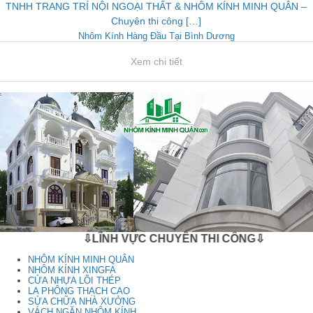
TNHH TRANG TRÍ NỘI NGOẠI THẤT & NHÔM KÍNH MINH QUÂN –
Chuyên thi công […]
Nhôm Kính Hàng Đầu Tại Bình Dương
Xem chi tiết
⇩LĨNH VỰC CHUYÊN THI CÔNG⇩
NHÔM KÍNH MINH QUÂN
NHÔM KÍNH XINGFA
CỬA NHỰA LÕI THÉP
LA PHÔNG THẠCH CAO
SỬA CHỮA NHÀ XƯỞNG
VÁCH NGĂN NHÔM KÍNH