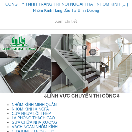
CÔNG TY TNHH TRANG TRÍ NỘI NGOẠI THẤT NHÔM KÍNH […]
Nhôm Kính Hàng Đầu Tại Bình Dương
Xem chi tiết
⇩LĨNH VỰC CHUYÊN THI CÔNG⇩
NHÔM KÍNH MINH QUÂN
NHÔM KÍNH XINGFA
CỬA NHỰA LÕI THÉP
LA PHÔNG THẠCH CAO
SỬA CHỮA NHÀ XƯỞNG
VÁCH NGĂN NHÔM KÍNH
CỬA KÍNH CƯỜNG LỰC