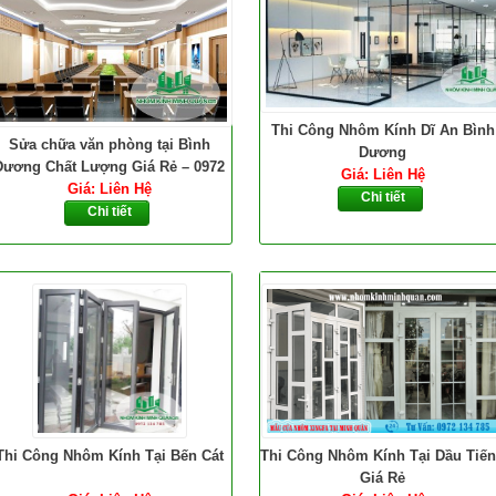
Thi Công Nhôm Kính Dĩ An Bình
Sửa chữa văn phòng tại Bình
Dương
Dương Chất Lượng Giá Rẻ – 0972
Giá: Liên Hệ
Giá: Liên Hệ
134 785
Chi tiết
Chi tiết
Thi Công Nhôm Kính Tại Bến Cát
Thi Công Nhôm Kính Tại Dầu Tiế
Giá Rẻ