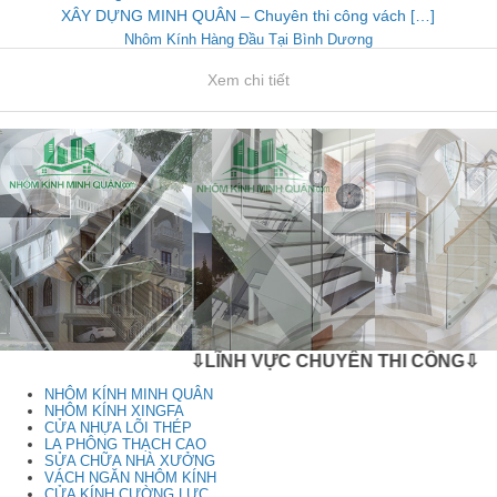
XÂY DỰNG MINH QUÂN – Chuyên thi công vách […]
Nhôm Kính Hàng Đầu Tại Bình Dương
Xem chi tiết
⇩LĨNH VỰC CHUYÊN THI CÔNG⇩
NHÔM KÍNH MINH QUÂN
NHÔM KÍNH XINGFA
CỬA NHỰA LÕI THÉP
LA PHÔNG THẠCH CAO
SỬA CHỮA NHÀ XƯỞNG
VÁCH NGĂN NHÔM KÍNH
CỬA KÍNH CƯỜNG LỰC