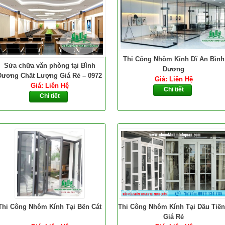
Thi Công Nhôm Kính Dĩ An Bình
Sửa chữa văn phòng tại Bình
Dương
Dương Chất Lượng Giá Rẻ – 0972
Giá: Liên Hệ
Giá: Liên Hệ
134 785
Chi tiết
Chi tiết
Thi Công Nhôm Kính Tại Bến Cát
Thi Công Nhôm Kính Tại Dầu Tiế
Giá Rẻ