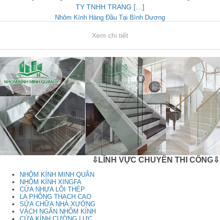
TY TNHH TRANG […]
Nhôm Kính Hàng Đầu Tại Bình Dương
Xem chi tiết
⇩LĨNH VỰC CHUYÊN THI CÔNG⇩
NHÔM KÍNH MINH QUÂN
NHÔM KÍNH XINGFA
CỬA NHỰA LÕI THÉP
LA PHÔNG THẠCH CAO
SỬA CHỮA NHÀ XƯỞNG
VÁCH NGĂN NHÔM KÍNH
CỬA KÍNH CƯỜNG LỰC