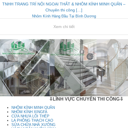
TNHH TRANG TRÍ NỘI NGOẠI THẤT & NHÔM KÍNH MINH QUÂN –
Chuyên thi công […]
Nhôm Kính Hàng Đầu Tại Bình Dương
Xem chi tiết
⇩LĨNH VỰC CHUYÊN THI CÔNG⇩
NHÔM KÍNH MINH QUÂN
NHÔM KÍNH XINGFA
CỬA NHỰA LÕI THÉP
LA PHÔNG THẠCH CAO
SỬA CHỮA NHÀ XƯỞNG