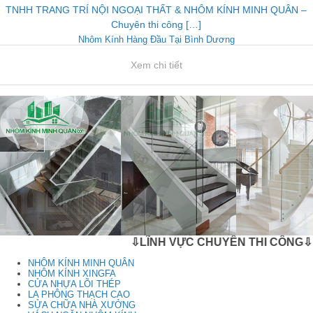
TNHH TRANG TRÍ NỘI NGOẠI THẤT & NHÔM KÍNH MINH QUÂN –
Chuyên thi công […]
Nhôm Kính Hàng Đầu Tại Bình Dương
Xem chi tiết
⇩LĨNH VỰC CHUYÊN THI CÔNG⇩
NHÔM KÍNH MINH QUÂN
NHÔM KÍNH XINGFA
CỬA NHỰA LÕI THÉP
LA PHÔNG THẠCH CAO
SỬA CHỮA NHÀ XƯỞNG