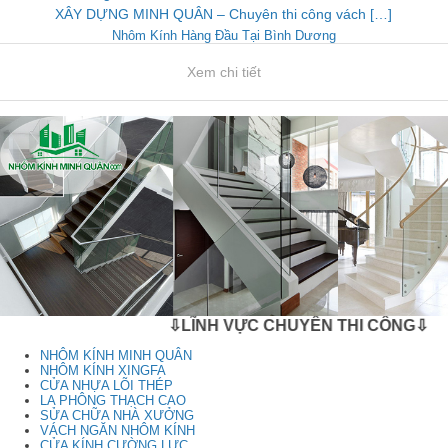
XÂY DỰNG MINH QUÂN – Chuyên thi công vách […]
Nhôm Kính Hàng Đầu Tại Bình Dương
Xem chi tiết
⇩LĨNH VỰC CHUYÊN THI CÔNG⇩
NHÔM KÍNH MINH QUÂN
NHÔM KÍNH XINGFA
CỬA NHỰA LÕI THÉP
LA PHÔNG THẠCH CAO
SỬA CHỮA NHÀ XƯỞNG
VÁCH NGĂN NHÔM KÍNH
CỬA KÍNH CƯỜNG LỰC