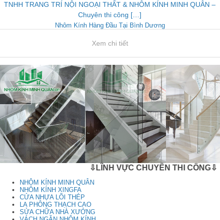
TNHH TRANG TRÍ NỘI NGOẠI THẤT & NHÔM KÍNH MINH QUÂN –
Chuyên thi công […]
Nhôm Kính Hàng Đầu Tại Bình Dương
Xem chi tiết
⇩LĨNH VỰC CHUYÊN THI CÔNG⇩
NHÔM KÍNH MINH QUÂN
NHÔM KÍNH XINGFA
CỬA NHỰA LÕI THÉP
LA PHÔNG THẠCH CAO
SỬA CHỮA NHÀ XƯỞNG
VÁCH NGĂN NHÔM KÍNH