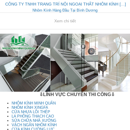
CÔNG TY TNHH TRANG TRÍ NỘI NGOẠI THẤT NHÔM KÍNH […]
Nhôm Kính Hàng Đầu Tại Bình Dương
Xem chi tiết
⇩LĨNH VỰC CHUYÊN THI CÔNG⇩
NHÔM KÍNH MINH QUÂN
NHÔM KÍNH XINGFA
CỬA NHỰA LÕI THÉP
LA PHÔNG THẠCH CAO
SỬA CHỮA NHÀ XƯỞNG
VÁCH NGĂN NHÔM KÍNH
CỬA KÍNH CƯỜNG LỰC