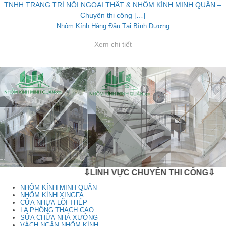
TNHH TRANG TRÍ NỘI NGOẠI THẤT & NHÔM KÍNH MINH QUÂN –
Chuyên thi công […]
Nhôm Kính Hàng Đầu Tại Bình Dương
Xem chi tiết
⇩LĨNH VỰC CHUYÊN THI CÔNG⇩
NHÔM KÍNH MINH QUÂN
NHÔM KÍNH XINGFA
CỬA NHỰA LÕI THÉP
LA PHÔNG THẠCH CAO
SỬA CHỮA NHÀ XƯỞNG
VÁCH NGĂN NHÔM KÍNH