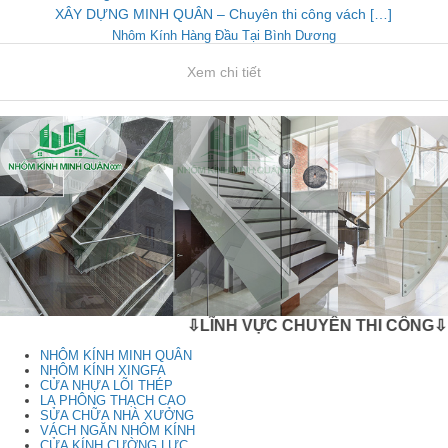
XÂY DỰNG MINH QUÂN – Chuyên thi công vách […]
Nhôm Kính Hàng Đầu Tại Bình Dương
Xem chi tiết
⇩LĨNH VỰC CHUYÊN THI CÔNG⇩
NHÔM KÍNH MINH QUÂN
NHÔM KÍNH XINGFA
CỬA NHỰA LÕI THÉP
LA PHÔNG THẠCH CAO
SỬA CHỮA NHÀ XƯỞNG
VÁCH NGĂN NHÔM KÍNH
CỬA KÍNH CƯỜNG LỰC