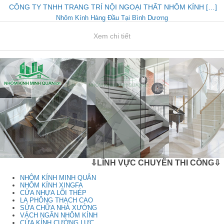
CÔNG TY TNHH TRANG TRÍ NỘI NGOẠI THẤT NHÔM KÍNH […]
Nhôm Kính Hàng Đầu Tại Bình Dương
Xem chi tiết
⇩LĨNH VỰC CHUYÊN THI CÔNG⇩
NHÔM KÍNH MINH QUÂN
NHÔM KÍNH XINGFA
CỬA NHỰA LÕI THÉP
LA PHÔNG THẠCH CAO
SỬA CHỮA NHÀ XƯỞNG
VÁCH NGĂN NHÔM KÍNH
CỬA KÍNH CƯỜNG LỰC