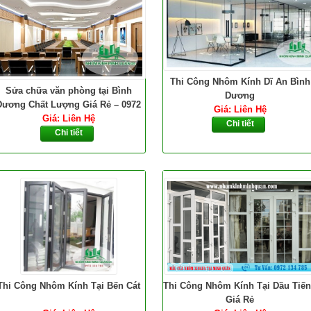
Thi Công Nhôm Kính Dĩ An Bình
Sửa chữa văn phòng tại Bình
Dương
Dương Chất Lượng Giá Rẻ – 0972
Giá: Liên Hệ
Giá: Liên Hệ
134 785
Chi tiết
Chi tiết
Thi Công Nhôm Kính Tại Bến Cát
Thi Công Nhôm Kính Tại Dầu Tiế
Giá Rẻ