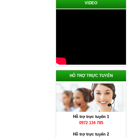
VIDEO
Cầu Thang Đẹp Nhất Năm 2022
Giá: Liên Hệ
Chi tiết
HỖ TRỢ TRỰC TUYẾN
Hỗ trợ trực tuyến 1
0972 134 785
Cầu Thang Đẹp Năm 2022
Giá: Liên Hệ
Hỗ trợ trực tuyến 2