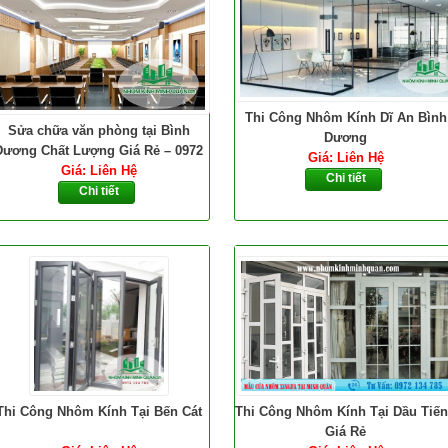
Thi Công Nhôm Kính Dĩ An Bình
Sửa chữa văn phòng tại Bình
Dương
Dương Chất Lượng Giá Rẻ – 0972
Giá: Liên Hệ
Giá: Liên Hệ
134 785
Chi tiết
Chi tiết
Thi Công Nhôm Kính Tại Bến Cát
Thi Công Nhôm Kính Tại Dầu Tiế
Giá Rẻ