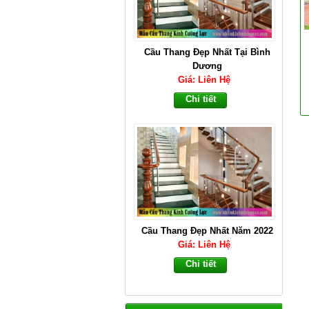
Cầu Thang Đẹp Nhất Tại Bình
Dương
Giá: Liên Hệ
Chi tiết
Cầu Thang Đẹp Nhất Năm 2022
Giá: Liên Hệ
Chi tiết