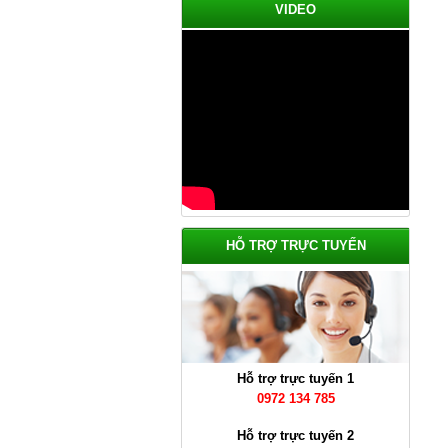
VIDEO
Cầu Thang Đẹp Năm 2022
Giá: Liên Hệ
Chi tiết
HỖ TRỢ TRỰC TUYẾN
Hỗ trợ trực tuyến 1
0972 134 785
Thi Công Mái Tôn Nhà Xưởng
Tại Bình Dương
Hỗ trợ trực tuyến 2
Giá: Liên Hệ