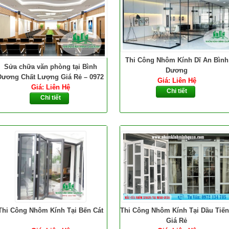
Thi Công Nhôm Kính Dĩ An Bình
Sửa chữa văn phòng tại Bình
Dương
Dương Chất Lượng Giá Rẻ – 0972
Giá: Liên Hệ
Giá: Liên Hệ
134 785
Chi tiết
Chi tiết
Thi Công Nhôm Kính Tại Bến Cát
Thi Công Nhôm Kính Tại Dầu Tiế
Giá Rẻ