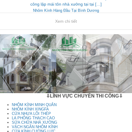
công lập mái tôn nhà xưởng tại tại […]
Nhôm Kính Hàng Đầu Tại Bình Dương
Xem chi tiết
⇩LĨNH VỰC CHUYÊN THI CÔNG⇩
NHÔM KÍNH MINH QUÂN
NHÔM KÍNH XINGFA
CỬA NHỰA LÕI THÉP
LA PHÔNG THẠCH CAO
SỬA CHỮA NHÀ XƯỞNG
VÁCH NGĂN NHÔM KÍNH
CỬA KÍNH CƯỜNG LỰC