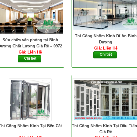
Thi Công Nhôm Kính Dĩ An Bình
Sửa chữa văn phòng tại Bình
Dương
Dương Chất Lượng Giá Rẻ – 0972
Giá: Liên Hệ
Giá: Liên Hệ
134 785
Chi tiết
Chi tiết
Thi Công Nhôm Kính Tại Bến Cát
Thi Công Nhôm Kính Tại Dầu Tiế
Giá Rẻ