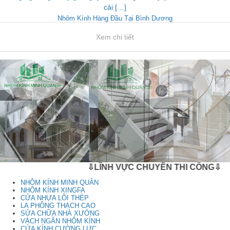
cải […]
Nhôm Kính Hàng Đầu Tại Bình Dương
Xem chi tiết
⇩LĨNH VỰC CHUYÊN THI CÔNG⇩
NHÔM KÍNH MINH QUÂN
NHÔM KÍNH XINGFA
CỬA NHỰA LÕI THÉP
LA PHÔNG THẠCH CAO
SỬA CHỮA NHÀ XƯỞNG
VÁCH NGĂN NHÔM KÍNH
CỬA KÍNH CƯỜNG LỰC