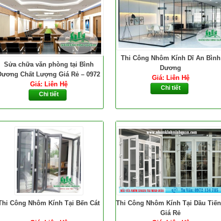
Thi Công Nhôm Kính Dĩ An Bình
Sửa chữa văn phòng tại Bình
Dương
Dương Chất Lượng Giá Rẻ – 0972
Giá: Liên Hệ
Giá: Liên Hệ
134 785
Chi tiết
Chi tiết
Thi Công Nhôm Kính Tại Bến Cát
Thi Công Nhôm Kính Tại Dầu Tiế
Giá Rẻ