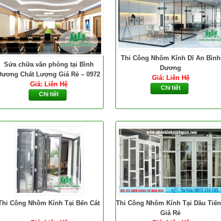
Thi Công Nhôm Kính Dĩ An Bình
Sửa chữa văn phòng tại Bình
Dương
Dương Chất Lượng Giá Rẻ – 0972
Giá: Liên Hệ
Giá: Liên Hệ
134 785
Chi tiết
Chi tiết
Thi Công Nhôm Kính Tại Bến Cát
Thi Công Nhôm Kính Tại Dầu Tiế
Giá Rẻ