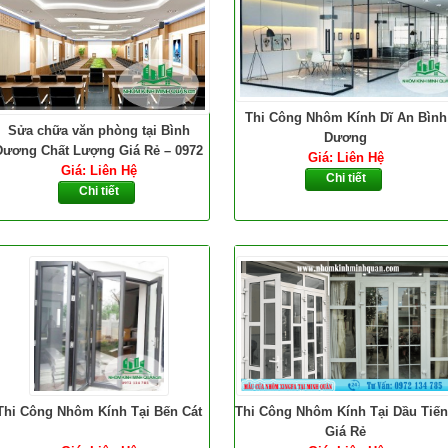
Thi Công Nhôm Kính Dĩ An Bình
Sửa chữa văn phòng tại Bình
Dương
Dương Chất Lượng Giá Rẻ – 0972
Giá: Liên Hệ
Giá: Liên Hệ
134 785
Chi tiết
Chi tiết
Thi Công Nhôm Kính Tại Bến Cát
Thi Công Nhôm Kính Tại Dầu Tiế
Giá Rẻ