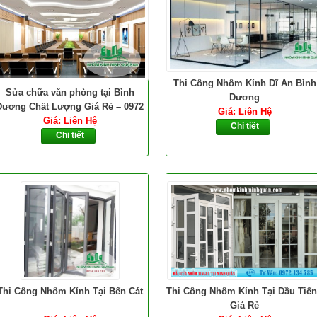
Thi Công Nhôm Kính Dĩ An Bình
Sửa chữa văn phòng tại Bình
Dương
Dương Chất Lượng Giá Rẻ – 0972
Giá: Liên Hệ
Giá: Liên Hệ
134 785
Chi tiết
Chi tiết
Thi Công Nhôm Kính Tại Bến Cát
Thi Công Nhôm Kính Tại Dầu Tiế
Giá Rẻ