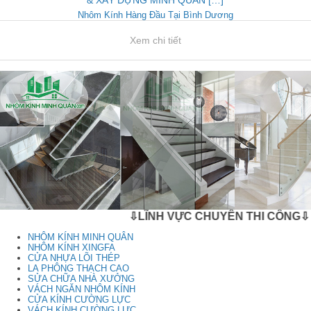
Nhôm Kính Hàng Đầu Tại Bình Dương
Xem chi tiết
⇩LĨNH VỰC CHUYÊN THI CÔNG⇩
NHÔM KÍNH MINH QUÂN
NHÔM KÍNH XINGFA
CỬA NHỰA LÕI THÉP
LA PHÔNG THẠCH CAO
SỬA CHỮA NHÀ XƯỞNG
VÁCH NGĂN NHÔM KÍNH
CỬA KÍNH CƯỜNG LỰC
VÁCH KÍNH CƯỜNG LỰC