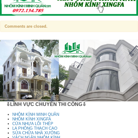
Comments are closed.
⇩LĨNH VỰC CHUYÊN THI CÔNG⇩
NHÔM KÍNH MINH QUÂN
NHÔM KÍNH XINGFA
CỬA NHỰA LÕI THÉP
LA PHÔNG THẠCH CAO
SỬA CHỮA NHÀ XƯỞNG
VÁCH NGĂN NHÔM KÍNH